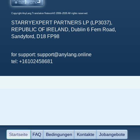
Copyright
AnyLang Translation Network©
2008–2026 All rights reserved.
STARRYEXPERT PARTNERS LP (LP3037),
REPUBLIC OF IRELAND, Dublin 6 Fern Road,
Sandyford, D18 FP98
for support:
support@anylang.online
tel: +16102458681
Startseite
FAQ
Bedingungen
Kontakte
Jobangebote