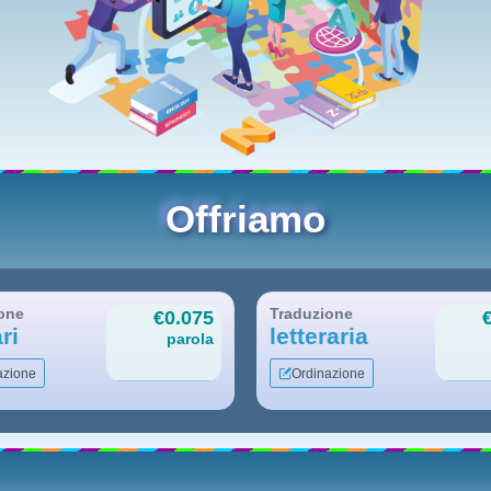
Offriamo
one
Traduzione
€0.075
ri
letteraria
parola
azione
Ordinazione