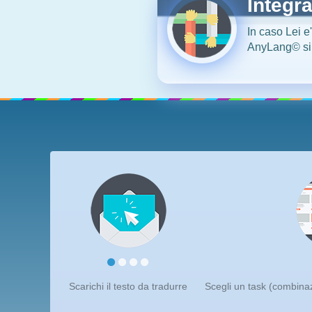
Integr
In caso Lei e
AnyLang©
si
Scarichi il testo da tradurre
Scegli un task (combinazi