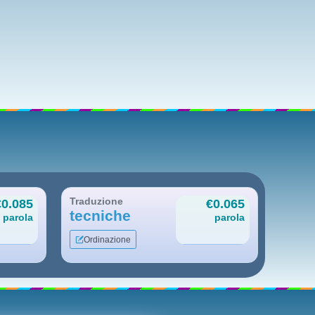
Traduzione
€0.085
€0.065
tecniche
parola
parola
Ordinazione