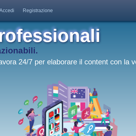
Accedi
Registrazione
rofessionali
azionabili.
 lavora 24/7 per elaborare il content con la