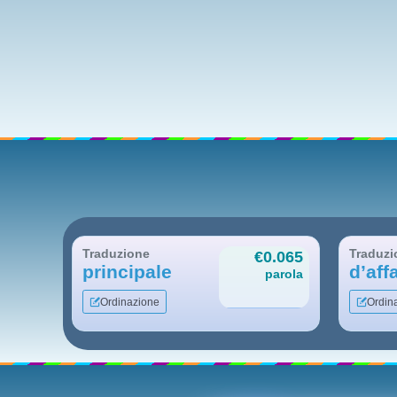
Traduzione
Traduzi
€0.065
principale
d’affa
parola
Ordinazione
Ordin