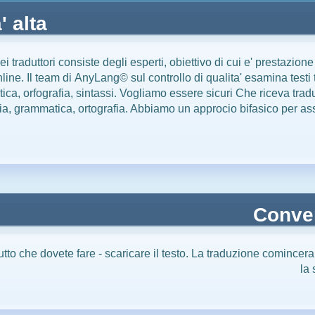
' alta
ei traduttori consiste degli esperti, obiettivo di cui e' prestazione
line. Il team di
AnyLang©
sul controllo di qualita' esamina testi 
ica, orfografia, sintassi. Vogliamo essere sicuri Che riceva tra
gia, grammatica, ortografia. Abbiamo un approcio bifasico per ass
Conve
utto che dovete fare - scaricare il testo. La traduzione comincer
la 