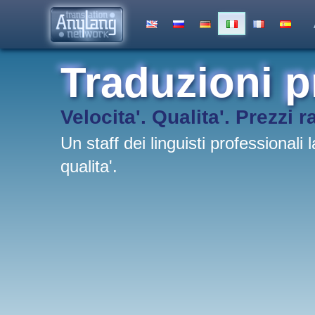
Traduzioni p
Velocita'. Qualita'. Prezzi r
Un staff dei linguisti professionali
qualita'.